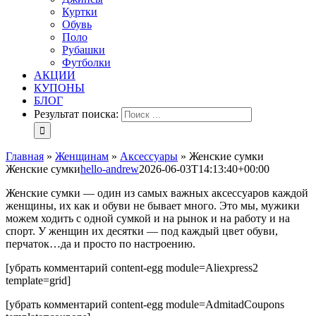
Куртки
Обувь
Поло
Рубашки
Футболки
АКЦИИ
КУПОНЫ
БЛОГ
Результат поиска:
Главная
»
Женщинам
»
Аксессуары
»
Женские сумки
Женские сумки
hello-andrew
2026-06-03T14:13:40+00:00
Женские сумки — один из самых важных аксессуаров каждой
женщины, их как и обуви не бывает много. Это мы, мужики
можем ходить с одной сумкой и на рынок и на работу и на
спорт. У женщин их десятки — под каждый цвет обуви,
перчаток…да и просто по настроению.
[убрать комментарий content-egg module=Aliexpress2
template=grid]
[убрать комментарий content-egg module=AdmitadCoupons