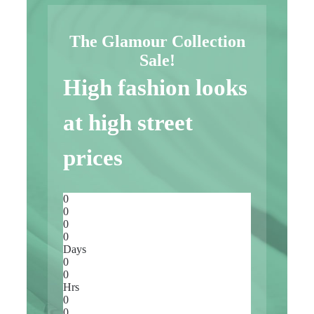
The Glamour Collection
Sale!
High fashion looks
at high street
prices
0
0
0
0
Days
0
0
Hrs
0
0