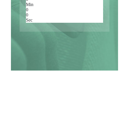
Min
0
0
Sec